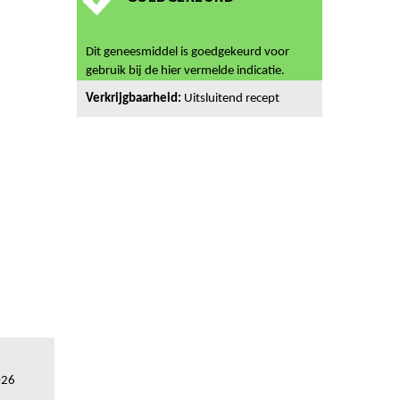
Dit geneesmiddel is goedgekeurd voor
gebruik bij de hier vermelde indicatie.
Verkrijgbaarheid:
Uitsluitend recept
026