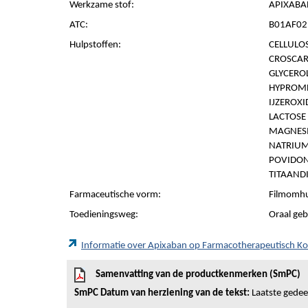
Werkzame stof:
APIXABA
ATC:
B01AF02 
Hulpstoffen:
CELLULOS
CROSCAR
GLYCEROL
HYPROMEL
IJZEROXI
LACTOSE
MAGNESI
NATRIUM
POVIDON 
TITAANDI
Farmaceutische vorm:
Filmomhu
Toedieningsweg:
Oraal geb
Informatie over Apixaban op Farmacotherapeutisch K
Samenvatting van de productkenmerken (SmPC)
SmPC Datum van herziening van de tekst:
Laatste gedeel