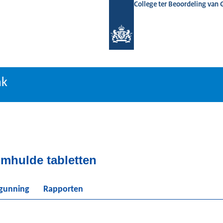
College ter Beoordeling van
tiebank
nk
mhulde tabletten
rgunning
Rapporten