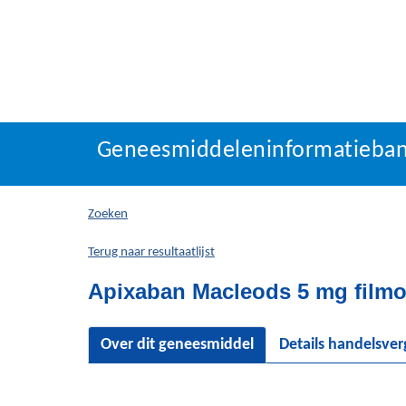
Geneesmiddeleninforma
Geneesmiddeleninformatieba
U
bevindt
zich
Zoeken
hier:
Terug naar resultaatlijst
Apixaban Macleods 5 mg filmo
Over dit geneesmiddel
Details handelsve