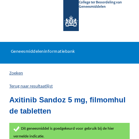
College ter Beoordeling van
Geneesmiddelen
Geneesmiddeleninformatieb
Ga
U
dir
Geneesmiddeleninformatiebank
na
bevindt
in
zich
Zoeken
hier:
Terug naar resultaatlijst
Axitinib Sandoz 5 mg, filmomhul
de tabletten
Dit geneesmiddel is goedgekeurd voor gebruik bij de hier
vermelde indicatie.