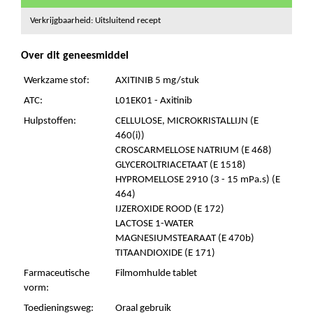
Verkrijgbaarheid: Uitsluitend recept
Over dit geneesmiddel
Werkzame stof:
AXITINIB 5 mg/stuk
ATC:
L01EK01 - Axitinib
Hulpstoffen:
CELLULOSE, MICROKRISTALLIJN (E
460(i))
CROSCARMELLOSE NATRIUM (E 468)
GLYCEROLTRIACETAAT (E 1518)
HYPROMELLOSE 2910 (3 - 15 mPa.s) (E
464)
IJZEROXIDE ROOD (E 172)
LACTOSE 1-WATER
MAGNESIUMSTEARAAT (E 470b)
TITAANDIOXIDE (E 171)
Farmaceutische
Filmomhulde tablet
vorm:
Toedieningsweg:
Oraal gebruik