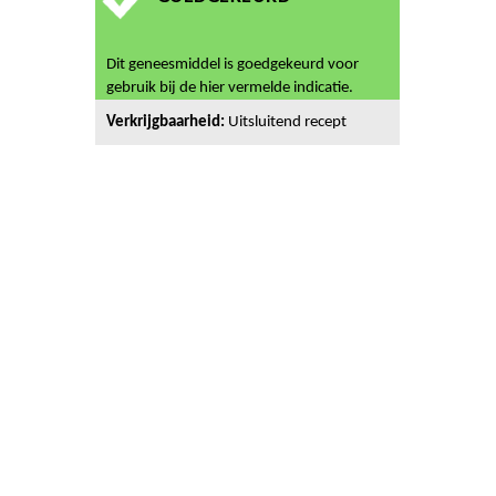
Dit geneesmiddel is goedgekeurd voor
gebruik bij de hier vermelde indicatie.
Verkrijgbaarheid:
Uitsluitend recept