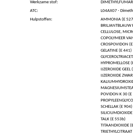
Werkzame stof:
DIMETHYLFUMARA
ATC:
L04AX07 - Dimeth
Hulpstoffen:
AMMONIA (E 527
BRILJANTBLAUW F
CELLULOSE, MICRO
COPOLYMEER VAN
CROSPOVIDON (E
GELATINE (E 441)
GLYCEROLTRIACET
HYPROMELLOSE (E
IJZEROXIDE GEEL 
IJZEROXIDE ZWART
KALIUMHYDROXID
MAGNESIUMSTEAR
POVIDON K 30 (E
PROPYLEENGLYCOL
SCHELLAK (E 904)
SILICIUMDIOXIDE 
TALK (E 553b)
TITAANDIOXIDE (E
TRIETHYLCITRAAT 