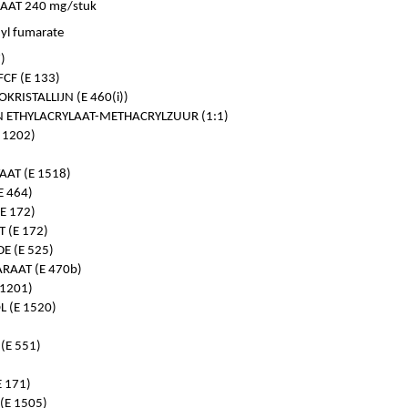
AT 240 mg/stuk
yl fumarate
)
CF (E 133)
KRISTALLIJN (E 460(i))
 ETHYLACRYLAAT-METHACRYLZUUR (1:1)
 1202)
AAT (E 1518)
 464)
(E 172)
 (E 172)
E (E 525)
AAT (E 470b)
 1201)
 (E 1520)
(E 551)
 171)
(E 1505)