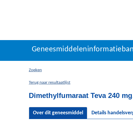
Geneesmiddeleninforma
Geneesmiddeleninformatieba
U
bevindt
zich
Zoeken
hier:
Terug naar resultaatlijst
Dimethylfumaraat Teva 240 mg
Over dit geneesmiddel
Details handelsve