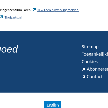
werkingencentrum Lareb.
Ik wil een bijwerking melden.
Thuisarts.nl.
goed
Sitemap
Toegankelijk
Cookies
Abonneren
Contact
English