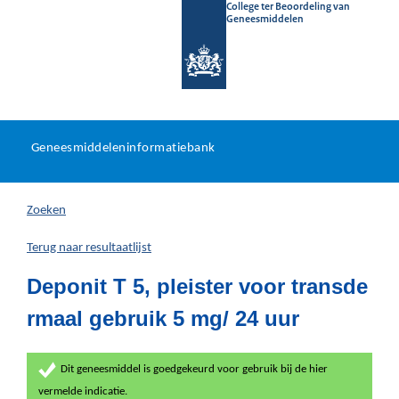
College ter Beoordeling van
Geneesmiddelen
Geneesmiddeleninformatieb
Ga
U
dir
Geneesmiddeleninformatiebank
na
bevindt
in
zich
Zoeken
hier:
Terug naar resultaatlijst
Deponit T 5, pleister voor transde
rmaal gebruik 5 mg/ 24 uur
Dit geneesmiddel is goedgekeurd voor gebruik bij de hier
vermelde indicatie.