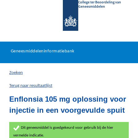
College ter Beoordeling van
Geneesmiddelen
Geneesmiddeleninformatieb
Ga
U
dir
Geneesmiddeleninformatiebank
na
bevindt
in
zich
Zoeken
hier:
Terug naar resultaatlijst
Enflonsia 105 mg oplossing voor
injectie in een voorgevulde spuit
Dit geneesmiddel is goedgekeurd voor gebruik bij de hier
vermelde indicatie.