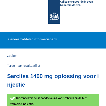
College ter Beoordeling van
Geneesmiddelen
Geneesmiddeleninformatieb
Ga
U
dir
Geneesmiddeleninformatiebank
na
bevindt
in
zich
Zoeken
hier:
Terug naar resultaatlijst
Sarclisa 1400 mg oplossing voor i
njectie
Dit geneesmiddel is goedgekeurd voor gebruik bij de hier
vermelde indicatie.