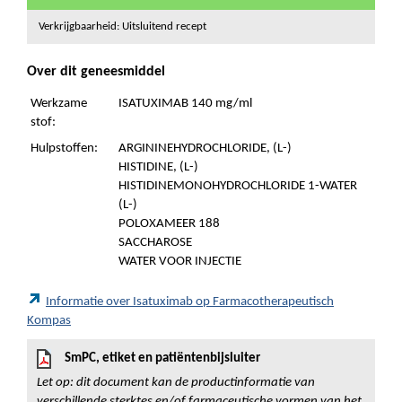
Verkrijgbaarheid: Uitsluitend recept
Over dit geneesmiddel
Werkzame
ISATUXIMAB 140 mg/ml
stof:
Hulpstoffen:
ARGININEHYDROCHLORIDE, (L-)
HISTIDINE, (L-)
HISTIDINEMONOHYDROCHLORIDE 1-WATER
(L-)
POLOXAMEER 188
SACCHAROSE
WATER VOOR INJECTIE
Informatie over Isatuximab op Farmacotherapeutisch
Kompas
SmPC, etiket en patiëntenbijsluiter
Let op: dit document kan de productinformatie van
verschillende sterktes en/of farmaceutische vormen van het