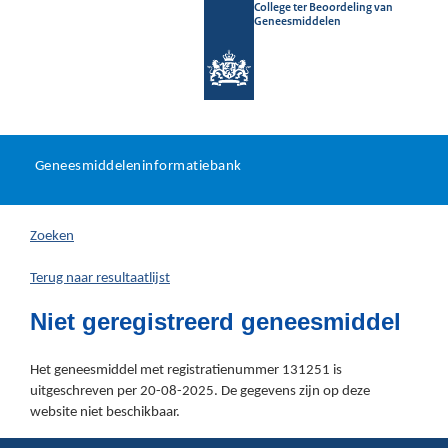
College ter Beoordeling van
Geneesmiddelen
Geneesmiddeleninformatieb
Ga
U
dir
Geneesmiddeleninformatiebank
na
bevindt
in
zich
Zoeken
hier:
Terug naar resultaatlijst
Niet geregistreerd geneesmiddel
Het geneesmiddel met registratienummer 131251 is
uitgeschreven per 20-08-2025. De gegevens zijn op deze
website niet beschikbaar.