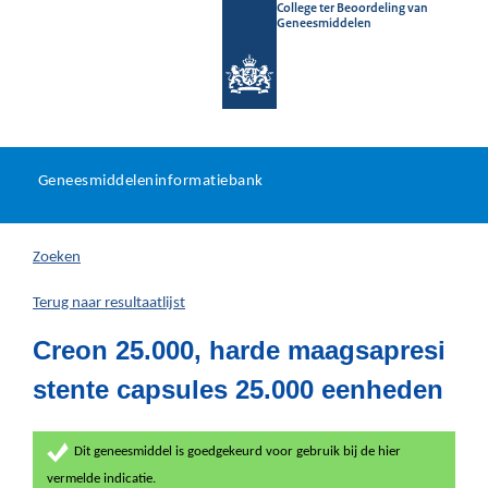
College ter Beoordeling van
Geneesmiddelen
Geneesmiddeleninformatieb
Ga
U
dir
Geneesmiddeleninformatiebank
na
bevindt
in
zich
Zoeken
hier:
Terug naar resultaatlijst
Creon 25.000, harde maagsapresi
stente capsules 25.000 eenheden
Dit geneesmiddel is goedgekeurd voor gebruik bij de hier
vermelde indicatie.