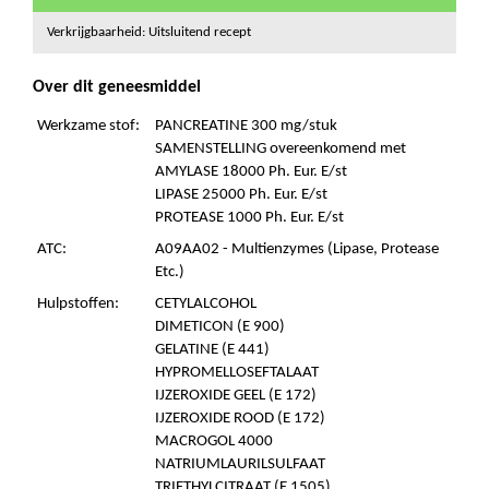
Verkrijgbaarheid: Uitsluitend recept
Over dit geneesmiddel
Werkzame stof:
PANCREATINE 300 mg/stuk
SAMENSTELLING overeenkomend met
AMYLASE 18000 Ph. Eur. E/st
LIPASE 25000 Ph. Eur. E/st
PROTEASE 1000 Ph. Eur. E/st
ATC:
A09AA02 - Multienzymes (Lipase, Protease
Etc.)
Hulpstoffen:
CETYLALCOHOL
DIMETICON (E 900)
GELATINE (E 441)
HYPROMELLOSEFTALAAT
IJZEROXIDE GEEL (E 172)
IJZEROXIDE ROOD (E 172)
MACROGOL 4000
NATRIUMLAURILSULFAAT
TRIETHYLCITRAAT (E 1505)