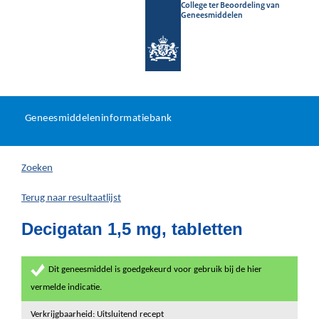
College ter Beoordeling van
Geneesmiddelen
Geneesmiddeleninformatieb
Ga
U
dir
Geneesmiddeleninformatiebank
na
bevindt
in
zich
Zoeken
hier:
Terug naar resultaatlijst
Decigatan 1,5 mg, tabletten
Dit geneesmiddel is goedgekeurd voor gebruik bij de hier
vermelde indicatie.
Verkrijgbaarheid: Uitsluitend recept