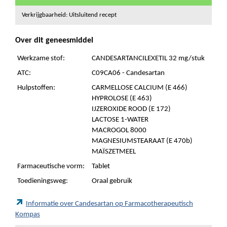
Verkrijgbaarheid: Uitsluitend recept
Over dit geneesmiddel
Werkzame stof:
CANDESARTANCILEXETIL 32 mg/stuk
ATC:
C09CA06 - Candesartan
Hulpstoffen:
CARMELLOSE CALCIUM (E 466)
HYPROLOSE (E 463)
IJZEROXIDE ROOD (E 172)
LACTOSE 1-WATER
MACROGOL 8000
MAGNESIUMSTEARAAT (E 470b)
MAÏSZETMEEL
Farmaceutische vorm:
Tablet
Toedieningsweg:
Oraal gebruik
Informatie over Candesartan op Farmacotherapeutisch
Kompas