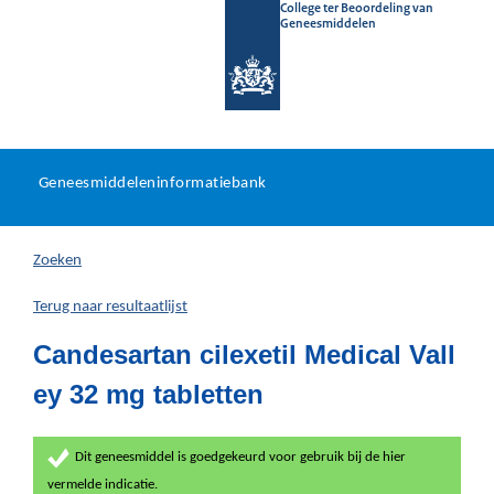
College ter Beoordeling van
Geneesmiddelen
Geneesmiddeleninformatieb
Ga
U
dir
Geneesmiddeleninformatiebank
na
bevindt
in
zich
Zoeken
hier:
Terug naar resultaatlijst
Candesartan cilexetil Medical Vall
ey 32 mg tabletten
Dit geneesmiddel is goedgekeurd voor gebruik bij de hier
vermelde indicatie.