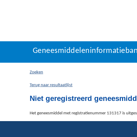
Geneesmiddeleninforma
Geneesmiddeleninformatieba
U
bevindt
zich
Zoeken
hier:
Terug naar resultaatlijst
Niet geregistreerd geneesmidd
Het geneesmiddel met registratienummer 131317 is uitgesc