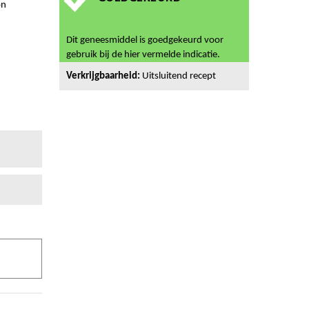
on
Dit geneesmiddel is goedgekeurd voor
gebruik bij de hier vermelde indicatie.
Verkrijgbaarheid:
Uitsluitend recept