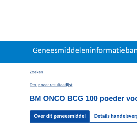
Geneesmiddeleninforma
Geneesmiddeleninformatieba
U
bevindt
zich
Zoeken
hier:
Terug naar resultaatlijst
BM ONCO BCG 100 poeder voor 
Over dit geneesmiddel
Details handelsve