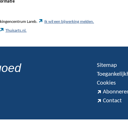
formatie
werkingencentrum Lareb.
Ik wil een bijwerking melden.
Thuisarts.nl.
goed
Sitemap
Toegankelijk
Cookies
Abonneren
Contact