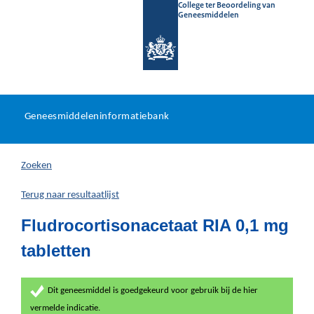
College ter Beoordeling van
Geneesmiddelen
Geneesmiddeleninformatieb
Ga
U
dir
Geneesmiddeleninformatiebank
na
bevindt
in
zich
Zoeken
hier:
Terug naar resultaatlijst
Fludrocortisonacetaat RIA 0,1 mg
tabletten
Dit geneesmiddel is goedgekeurd voor gebruik bij de hier
vermelde indicatie.