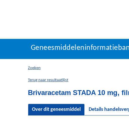
Geneesmiddeleninforma
Geneesmiddeleninformatieba
U
bevindt
zich
Zoeken
hier:
Terug naar resultaatlijst
Brivaracetam STADA 10 mg, fi
Over dit geneesmiddel
Details handelsve