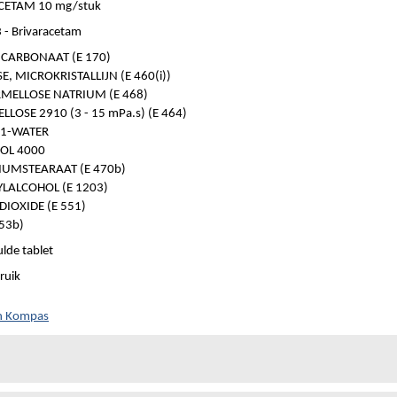
CETAM 10 mg/stuk
- Brivaracetam
CARBONAAT (E 170)
E, MICROKRISTALLIJN (E 460(i))
MELLOSE NATRIUM (E 468)
LOSE 2910 (3 - 15 mPa.s) (E 464)
 1-WATER
OL 4000
UMSTEARAAT (E 470b)
YLALCOHOL (E 1203)
DIOXIDE (E 551)
553b)
lde tablet
ruik
ch Kompas