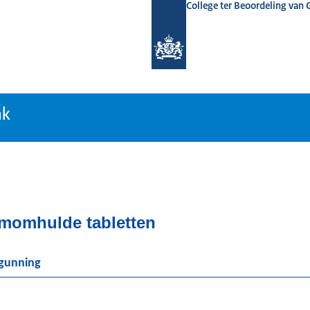
College ter Beoordeling van
tiebank
nk
lmomhulde tabletten
rgunning