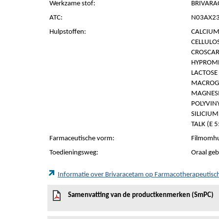
Werkzame stof:
BRIVARA
ATC:
N03AX23 
Hulpstoffen:
CALCIUM
CELLULOS
CROSCAR
HYPROMEL
LACTOSE
MACROG
MAGNESI
POLYVIN
SILICIUM
TALK (E 
Farmaceutische vorm:
Filmomhu
Toedieningsweg:
Oraal geb
Informatie over Brivaracetam op Farmacotherapeutis
Samenvatting van de productkenmerken (SmPC)