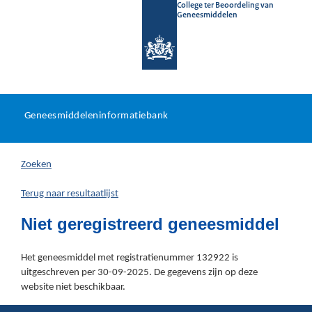
College ter Beoordeling van
Geneesmiddelen
Geneesmiddeleninformatieb
Ga
U
dir
Geneesmiddeleninformatiebank
na
bevindt
in
zich
Zoeken
hier:
Terug naar resultaatlijst
Niet geregistreerd geneesmiddel
Het geneesmiddel met registratienummer 132922 is
uitgeschreven per 30-09-2025. De gegevens zijn op deze
website niet beschikbaar.