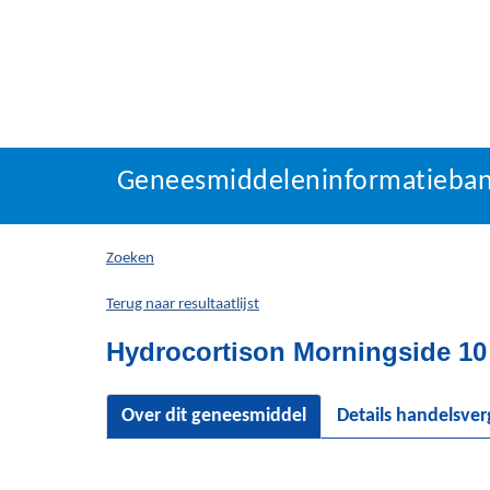
Geneesmiddeleninforma
Geneesmiddeleninformatieba
U
bevindt
zich
Zoeken
hier:
Terug naar resultaatlijst
Hydrocortison Morningside 10 
Over dit geneesmiddel
Details handelsve