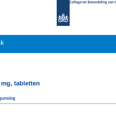
College ter Beoordeling van
tiebank
nk
mg, tabletten
rgunning