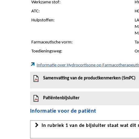
Werkzame stof:
H
ATC:
H0
Hulpstoffen:
L
M
M
Farmaceutische vorm:
Ta
Toedieningsweg:
Or
Informatie over Hydrocortisone op Farmacotherapeut
Samenvatting van de productkenmerken (SmPC)
Patiëntenbijsluiter
Informatie voor de patiënt
In rubriek 1 van de bijsluiter staat wat dit