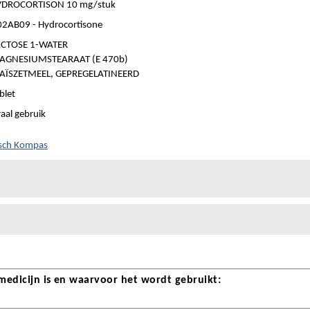
YDROCORTISON 10 mg/stuk
2AB09 - Hydrocortisone
ACTOSE 1-WATER
AGNESIUMSTEARAAT (E 470b)
AÏSZETMEEL, GEPREGELATINEERD
blet
aal gebruik
isch Kompas
 medicijn is en waarvoor het wordt gebruikt: