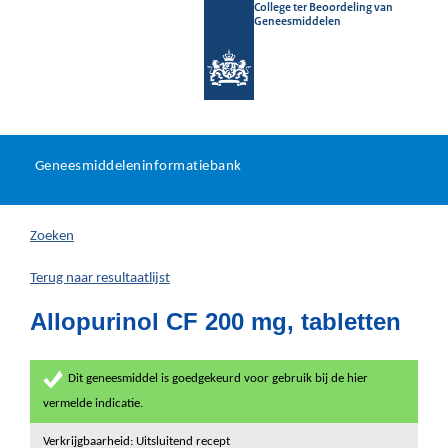
College ter Beoordeling van
Geneesmiddelen
Geneesmiddeleninformatieb
Ga
U
dir
Geneesmiddeleninformatiebank
na
bevindt
in
zich
Zoeken
hier:
Terug naar resultaatlijst
Allopurinol CF 200 mg, tabletten
Dit geneesmiddel is goedgekeurd voor gebruik bij de hier
vermelde indicatie.
Verkrijgbaarheid: Uitsluitend recept