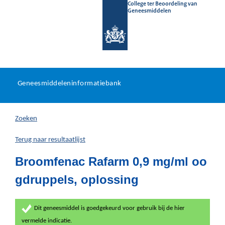
College ter Beoordeling van
Geneesmiddelen
Geneesmiddeleninformatieb
Ga
U
dir
Geneesmiddeleninformatiebank
na
bevindt
in
zich
Zoeken
hier:
Terug naar resultaatlijst
Broomfenac Rafarm 0,9 mg/ml oo
gdruppels, oplossing
Dit geneesmiddel is goedgekeurd voor gebruik bij de hier
vermelde indicatie.