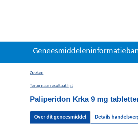
Geneesmiddeleninforma
Geneesmiddeleninformatieba
U
bevindt
zich
Zoeken
hier:
Terug naar resultaatlijst
Paliperidon Krka 9 mg tablette
Over dit geneesmiddel
Details handelsve