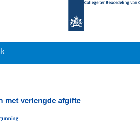
College ter Beoordeling van
tiebank
nk
n met verlengde afgifte
rgunning