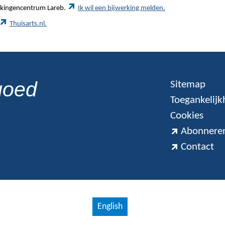
werkingencentrum Lareb.
Ik wil een bijwerking melden.
Thuisarts.nl.
goed
Sitemap
Toegankelijk
Cookies
Abonneren
Contact
English