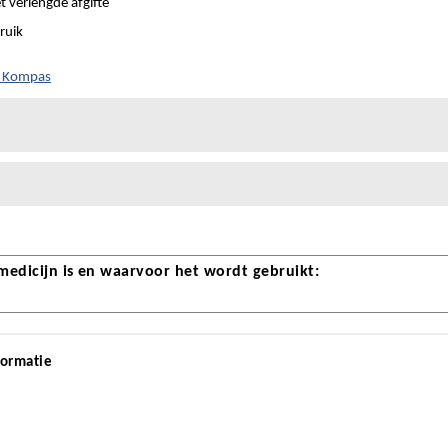
t verlengde afgifte
ruik
h Kompas
 medicijn is en waarvoor het wordt gebruikt:
formatie