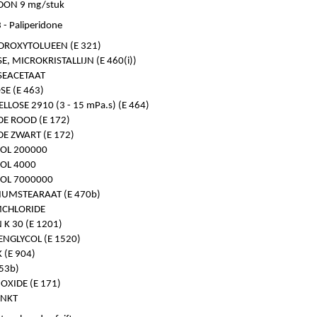
DON 9 mg/stuk
- Paliperidone
DROXYTOLUEEN (E 321)
E, MICROKRISTALLIJN (E 460(i))
SEACETAAT
E (E 463)
LOSE 2910 (3 - 15 mPa.s) (E 464)
DE ROOD (E 172)
DE ZWART (E 172)
OL 200000
OL 4000
OL 7000000
UMSTEARAAT (E 470b)
CHLORIDE
K 30 (E 1201)
NGLYCOL (E 1520)
 (E 904)
553b)
OXIDE (E 171)
INKT