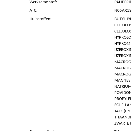
Werkzame stof:
PALIPERI
ATC:
N05AX13 
Hulpstoffen:
BUTYLHY
CELLULOS
CELLULO
HYPROLOS
HYPROMEL
IJZEROXI
IJZEROXI
MACROG
MACROG
MACROG
MAGNESI
NATRIUM
POVIDON 
PROPYLEE
SCHELLAK
TALK (E 
TITAANDI
ZWARTE 