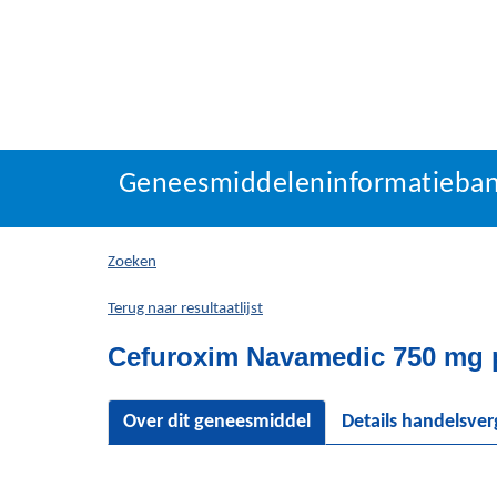
Geneesmiddeleninforma
Geneesmiddeleninformatieba
U
bevindt
zich
Zoeken
hier:
Terug naar resultaatlijst
Cefuroxim Navamedic 750 mg po
Over dit geneesmiddel
Details handelsve