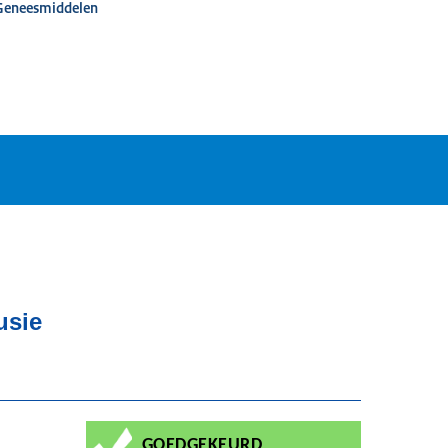
 Geneesmiddelen
usie
GOEDGEKEURD