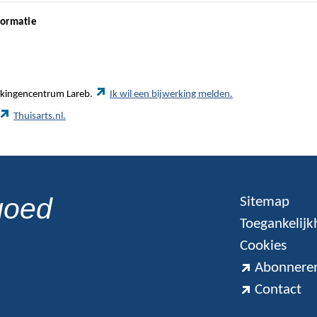
formatie
werkingencentrum Lareb.
Ik wil een bijwerking melden.
Thuisarts.nl.
goed
Sitemap
Toegankelijk
Cookies
Abonneren
Contact