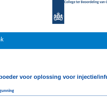
College ter Beoordeling van
tiebank
nk
eder voor oplossing voor injectie/inf
rgunning