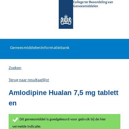
College ter Beoordeling van
Geneesmiddelen
Geneesmiddeleninformatieb
Ga
U
dir
Geneesmiddeleninformatiebank
na
bevindt
in
zich
Zoeken
hier:
Terug naar resultaatlijst
Amlodipine Hualan 7,5 mg tablett
en
Dit geneesmiddel is goedgekeurd voor gebruik bij de hier
vermelde indicatie.