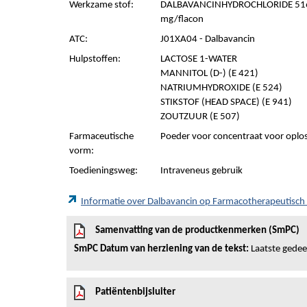
Werkzame stof:
DALBAVANCINHYDROCHLORIDE 516
mg/flacon
ATC:
J01XA04 - Dalbavancin
Hulpstoffen:
LACTOSE 1-WATER
MANNITOL (D-) (E 421)
NATRIUMHYDROXIDE (E 524)
STIKSTOF (HEAD SPACE) (E 941)
ZOUTZUUR (E 507)
Farmaceutische
Poeder voor concentraat voor oplos
vorm:
Toedieningsweg:
Intraveneus gebruik
Informatie over Dalbavancin op Farmacotherapeutisc
Samenvatting van de productkenmerken (SmPC)
SmPC Datum van herziening van de tekst:
Laatste gedeel
Patiëntenbijsluiter