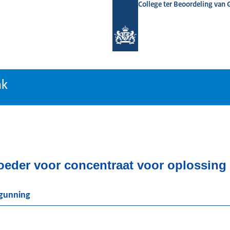
College ter Beoordeling van
tiebank
nk
eder voor concentraat voor oplossing 
rgunning