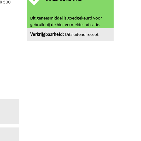
R 500
Dit geneesmiddel is goedgekeurd voor
gebruik bij de hier vermelde indicatie.
Verkrijgbaarheid:
Uitsluitend recept