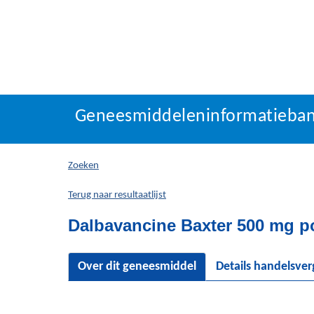
Geneesmiddeleninforma
Geneesmiddeleninformatieba
U
bevindt
zich
Zoeken
hier:
Terug naar resultaatlijst
Dalbavancine Baxter 500 mg po
Over dit geneesmiddel
Details handelsve