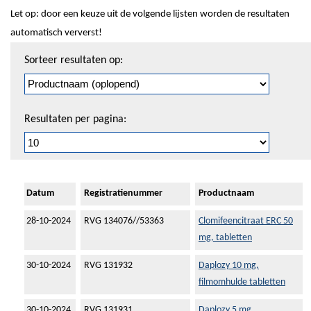
Let op: door een keuze uit de volgende lijsten worden de resultaten
automatisch ververst!
Sorteren
Sorteer resultaten op:
en
pagineren
Resultaten per pagina:
Datum
Registratienummer
Productnaam
28-10-2024
RVG 134076//53363
Clomifeencitraat ERC 50
mg, tabletten
30-10-2024
RVG 131932
Daplozy 10 mg,
filmomhulde tabletten
30-10-2024
RVG 131931
Daplozy 5 mg,