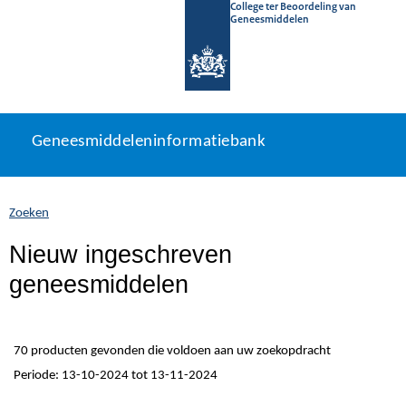
College ter Beoordeling van
Geneesmiddelen
Geneesmiddeleninformatiebank
Ga
U
Geneesmiddeleninformatiebank
direct
bevindt
naar
zich
inhoud
hier:
Zoeken
Nieuw ingeschreven
geneesmiddelen
70 producten gevonden die voldoen aan uw zoekopdracht
Periode: 13-10-2024 tot 13-11-2024