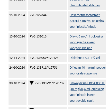
filmomhulde tabletten
15-10-2024
RVG 129844
Dexamethasonfosfaat
Accord 4 mg/ml oplossing
voor injectie/infusie
15-10-2024
RVG 131016
Diavic 6 mg/ml oplossing
voor injectie in een
voorgevulde pen
12-11-2024
RVG 134059=122124
Diclofenac ACE 1% gel
24-10-2024
RVG 133918//15758
Diflucan 40 mg/ml, poeder
voor orale suspensie
30-10-2024
RVG 133991//120702
Enoxaparine ERC 4.000 IE
(40 mg)/0,4 ml, oplossing
voor injectie in een
voorgevulde spuit