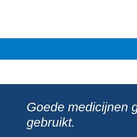
U
bevindt
zich
hier:
Goede medicijnen 
gebruikt.