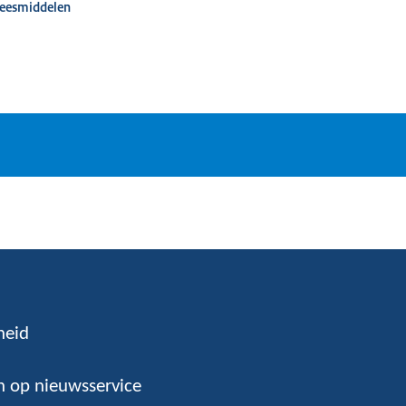
neesmiddelen
heid
 op nieuwsservice