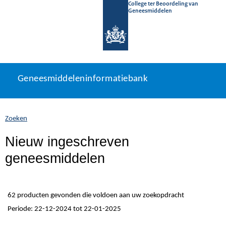
College ter Beoordeling van
Geneesmiddelen
Geneesmiddeleninformatiebank
Ga
U
Geneesmiddeleninformatiebank
direct
bevindt
naar
zich
inhoud
hier:
Zoeken
Nieuw ingeschreven
geneesmiddelen
62 producten gevonden die voldoen aan uw zoekopdracht
Periode: 22-12-2024 tot 22-01-2025