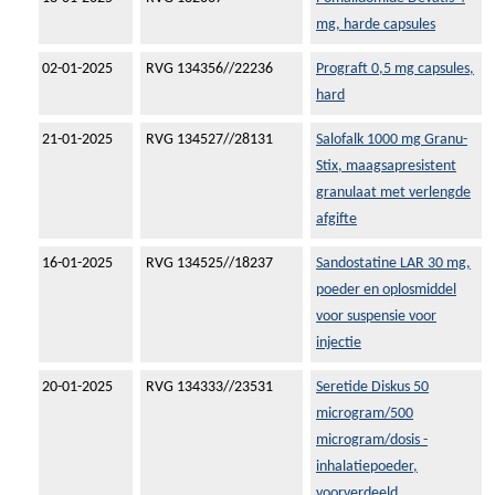
mg, harde capsules
02-01-2025
RVG 134356//22236
Prograft 0,5 mg capsules,
hard
21-01-2025
RVG 134527//28131
Salofalk 1000 mg Granu-
Stix, maagsapresistent
granulaat met verlengde
afgifte
16-01-2025
RVG 134525//18237
Sandostatine LAR 30 mg,
poeder en oplosmiddel
voor suspensie voor
injectie
20-01-2025
RVG 134333//23531
Seretide Diskus 50
microgram/500
microgram/dosis -
inhalatiepoeder,
voorverdeeld