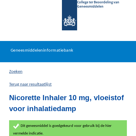
College ter Beoordeling van
Geneesmiddelen
Geneesmiddeleninformatieb
Ga
U
dir
Geneesmiddeleninformatiebank
na
bevindt
in
zich
Zoeken
hier:
Terug naar resultaatlijst
Nicorette Inhaler 10 mg, vloeistof
voor inhalatiedamp
Dit geneesmiddel is goedgekeurd voor gebruik bij de hier
vermelde indicatie.