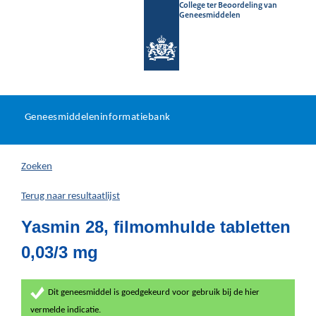
College ter Beoordeling van
Geneesmiddelen
Geneesmiddeleninformatieb
Ga
U
dir
Geneesmiddeleninformatiebank
na
bevindt
in
zich
Zoeken
hier:
Terug naar resultaatlijst
Yasmin 28, filmomhulde tabletten
0,03/3 mg
Dit geneesmiddel is goedgekeurd voor gebruik bij de hier
vermelde indicatie.