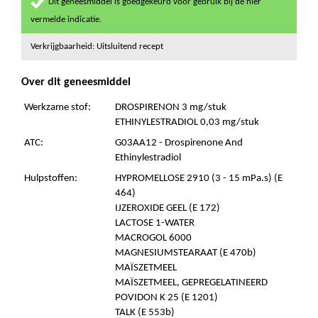
Dit geneesmiddel is goedgekeurd voor gebruik bij de hier
vermelde indicatie.
Verkrijgbaarheid: Uitsluitend recept
Over dit geneesmiddel
Werkzame stof:
DROSPIRENON 3 mg/stuk
ETHINYLESTRADIOL 0,03 mg/stuk
ATC:
G03AA12 - Drospirenone And
Ethinylestradiol
Hulpstoffen:
HYPROMELLOSE 2910 (3 - 15 mPa.s) (E
464)
IJZEROXIDE GEEL (E 172)
LACTOSE 1-WATER
MACROGOL 6000
MAGNESIUMSTEARAAT (E 470b)
MAÏSZETMEEL
MAÏSZETMEEL, GEPREGELATINEERD
POVIDON K 25 (E 1201)
TALK (E 553b)