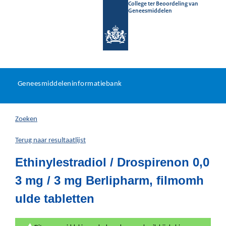
College ter Beoordeling van
Geneesmiddelen
Geneesmiddeleninformatieb
Ga
U
dir
Geneesmiddeleninformatiebank
na
bevindt
in
zich
Zoeken
hier:
Terug naar resultaatlijst
Ethinylestradiol / Drospirenon 0,0
3 mg / 3 mg Berlipharm, filmomh
ulde tabletten