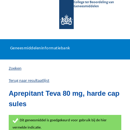
College ter Beoordeling van
Geneesmiddelen
Geneesmiddeleninformatieb
Ga
U
dir
Geneesmiddeleninformatiebank
na
bevindt
in
zich
Zoeken
hier:
Terug naar resultaatlijst
Aprepitant Teva 80 mg, harde cap
sules
Dit geneesmiddel is goedgekeurd voor gebruik bij de hier
vermelde indicatie.