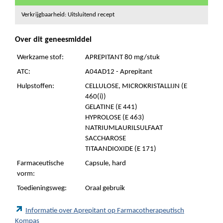
Verkrijgbaarheid: Uitsluitend recept
Over dit geneesmiddel
Werkzame stof:
APREPITANT 80 mg/stuk
ATC:
A04AD12 - Aprepitant
Hulpstoffen:
CELLULOSE, MICROKRISTALLIJN (E
460(i))
GELATINE (E 441)
HYPROLOSE (E 463)
NATRIUMLAURILSULFAAT
SACCHAROSE
TITAANDIOXIDE (E 171)
Farmaceutische
Capsule, hard
vorm:
Toedieningsweg:
Oraal gebruik
Informatie over Aprepitant op Farmacotherapeutisch
Kompas