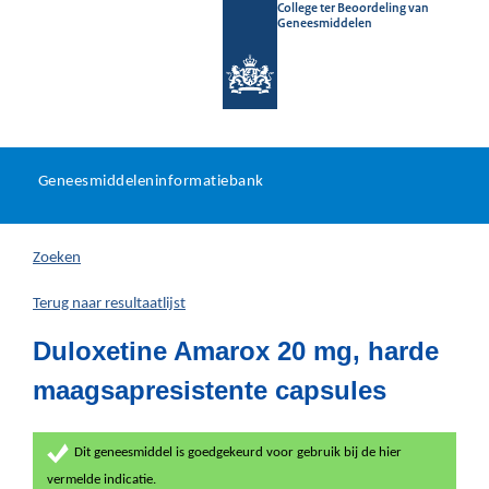
College ter Beoordeling van
Geneesmiddelen
Geneesmiddeleninformatieb
Ga
U
dir
Geneesmiddeleninformatiebank
na
bevindt
in
zich
Zoeken
hier:
Terug naar resultaatlijst
Duloxetine Amarox 20 mg, harde
maagsapresistente capsules
Dit geneesmiddel is goedgekeurd voor gebruik bij de hier
vermelde indicatie.