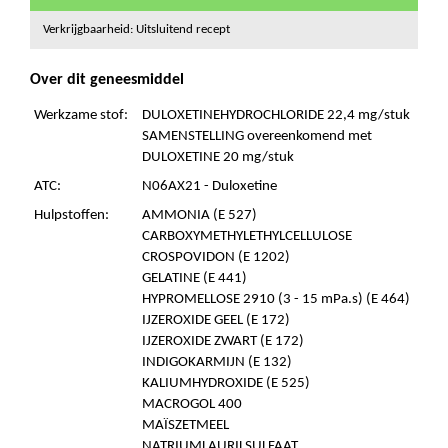
Verkrijgbaarheid: Uitsluitend recept
Over dit geneesmiddel
Werkzame stof:
DULOXETINEHYDROCHLORIDE 22,4 mg/stuk
SAMENSTELLING overeenkomend met
DULOXETINE 20 mg/stuk
ATC:
N06AX21 - Duloxetine
Hulpstoffen:
AMMONIA (E 527)
CARBOXYMETHYLETHYLCELLULOSE
CROSPOVIDON (E 1202)
GELATINE (E 441)
HYPROMELLOSE 2910 (3 - 15 mPa.s) (E 464)
IJZEROXIDE GEEL (E 172)
IJZEROXIDE ZWART (E 172)
INDIGOKARMIJN (E 132)
KALIUMHYDROXIDE (E 525)
MACROGOL 400
MAÏSZETMEEL
NATRIUMLAURILSULFAAT