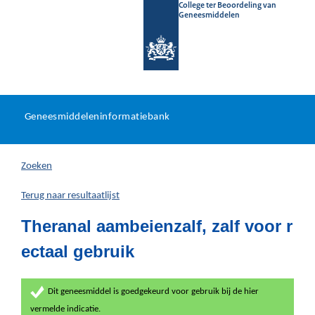
College ter Beoordeling van
Geneesmiddelen
Geneesmiddeleninformatieb
Ga
U
dir
Geneesmiddeleninformatiebank
na
bevindt
in
zich
Zoeken
hier:
Terug naar resultaatlijst
Theranal aambeienzalf, zalf voor r
ectaal gebruik
Dit geneesmiddel is goedgekeurd voor gebruik bij de hier
vermelde indicatie.