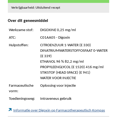
Verkrijgbaarheid: Uitsluitend recept
Over dit geneesmiddel
Werkzame stof:
DIGOXINE 0,25 mg/ml
ATC:
C01AA05 - Digoxin
Hulpstoffen:
CITROENZUUR 1-WATER (E 330)
DINATRIUMWATERSTOFFOSFAAT 0-WATER
(E 339)
ETHANOL 96 % 82,2 mg/ml
PROPYLEENGLYCOL (E 1520) 416 mg/ml
STIKSTOF (HEAD SPACE) (E 941)
WATER VOOR INJECTIE
Farmaceutische
Oplossing voor injectie
vorm:
Toedieningsweg:
Intraveneus gebruik
Informatie over Digoxin op Farmacotherapeutisch Kompas