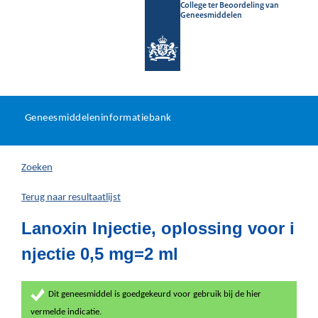
College ter Beoordeling van
Geneesmiddelen
Geneesmiddeleninformatieb
Ga
U
dir
Geneesmiddeleninformatiebank
na
bevindt
in
zich
Zoeken
hier:
Terug naar resultaatlijst
Lanoxin Injectie, oplossing voor i
njectie 0,5 mg=2 ml
Dit geneesmiddel is goedgekeurd voor gebruik bij de hier
vermelde indicatie.