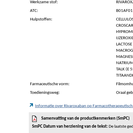
Werkzame stof:
RIVAROX
ATC:
B01AF01 
Hulpstoffen:
CELLULOS
CROSCAR
HYPROMEL
IJZEROXI
LACTOSE
MACROG
MAGNESI
NATRIUM
TALK (E 
TITAANDI
Farmaceutische vorm:
Filmomhu
Toedieningsweg:
Oraal geb
Informatie over Rivaroxaban op Farmacotherapeutisc
Samenvatting van de productkenmerken (SmPC)
SmPC Datum van herziening van de tekst:
De laatste ged