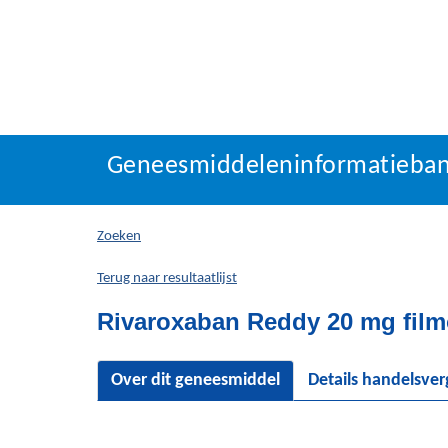
Geneesmiddeleninforma
Geneesmiddeleninformatieba
U
bevindt
zich
Zoeken
hier:
Terug naar resultaatlijst
Rivaroxaban Reddy 20 mg film
Over dit geneesmiddel
Details handelsve