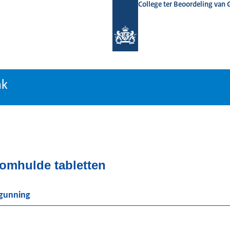
College ter Beoordeling van
tiebank
nk
omhulde tabletten
rgunning