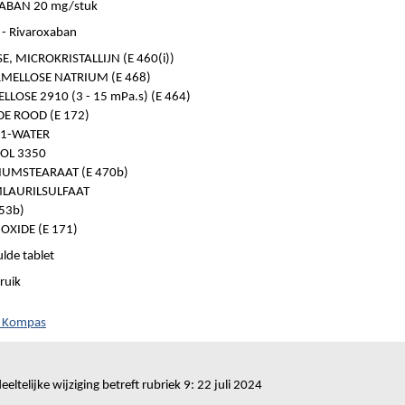
ABAN 20 mg/stuk
- Rivaroxaban
E, MICROKRISTALLIJN (E 460(i))
MELLOSE NATRIUM (E 468)
LOSE 2910 (3 - 15 mPa.s) (E 464)
DE ROOD (E 172)
 1-WATER
OL 3350
UMSTEARAAT (E 470b)
LAURILSULFAAT
553b)
OXIDE (E 171)
lde tablet
ruik
h Kompas
eeltelijke wijziging betreft rubriek 9: 22 juli 2024